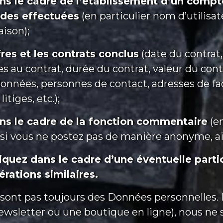
le cadre de l’établissement d’un compte 
ndes effectuées
(en particulier nom d’utilisa
aison);
res et les contrats conclus
(date du contrat,
es au contrat, durée du contrat, valeur du cont
rdonnées, personnes de contact, adresses de f
itiges, etc.);
s le cadre de la fonction commentaire
(en
, si vous ne postez pas de manière anonyme, ai
uez dans le cadre d’une éventuelle partic
rations similaires.
nt pas toujours des Données personnelles. E
newsletter ou une boutique en ligne), nous 