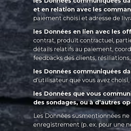
les Données communiquées dans 
et en relation avec les comma
paiement choisi et adresse de livr
les Données en lien avec les off
contrat, produit contractuel, parti
détails relatifs au paiement, coo
feedbacks des clients, résiliations, l
les Données communiquées dan
d’utilisateur que vous avez choisi
les Données que vous communiq
des sondages, ou à d’autres opé
Les Données susmentionnées ne so
enregistrement (p. ex. pour une 