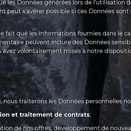
e les Données générées lors de l’utilisation d
ent peut s‘avérer possible si ces Données son
e fait que les informations fournies dans le ca
mentaire peuvent inclure des Données sensibl
les avez volontairement mises à notre dispositi
oi, nous traiterons les Données personnelles 
ion et traitement de contrats
;
ion de nos offres, développement de nouveaux