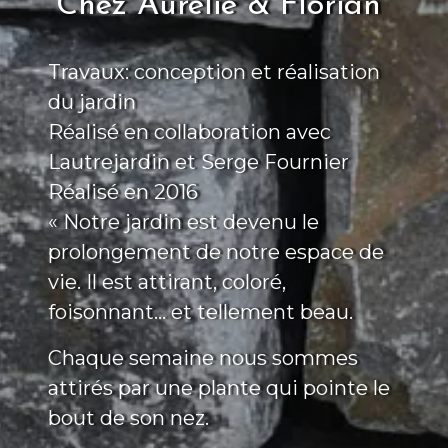
Chez Aurélie & Florian
Travaux: conception et réalisation
du jardin
Réalisé en collaboration avec
Lautrejardin et Serge Fournier
Réalisé en 2016
« Notre jardin est devenu le
prolongement de notre espace de
vie. Il est attirant, coloré,
foisonnant… et tellement beau.
Chaque semaine nous sommes
attirés par une plante qui pointe le
bout de son nez.